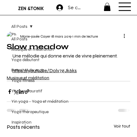
Se connecter
ZEN &TONIK
All Posts
Marie-josée Cayer
18 mars 2019
1 min de lecture
All Posts
Slow meadow
Musique et méditation
Une mélodie qui donne envie de vivre pleinement.
Yoga débutant
Retraites de yoga
https://youtu.be/Dolv7gJk6ks
Musique et méditation
Yoga fitness
Yoga restauratif
Yin yoga - Yoga et méditation
Yoga thérapeutique
Inspiration
Posts récents
Voir tout