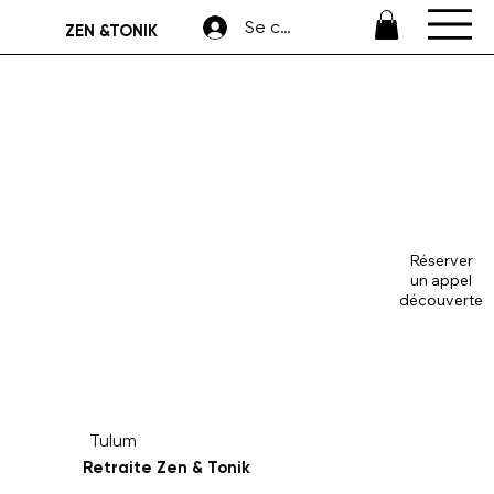
Se connecter
ZEN &TONIK
Réserver
un appel
découverte
Zen & Tonik
Tulum
Retraite Zen & Tonik