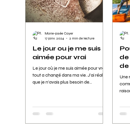
Marie-josée Cayer
17 janv. 2024
2 min de lecture
Le jour ou je me suis
Po
aimée pour vrai
de
de
Le jour où je me suis aimée pour vrai,
tout a changé dans ma vie. J'ai réalisé
Une r
que je n'avais plus besoin de
comm
l'approbation des autres...
raiso
retra