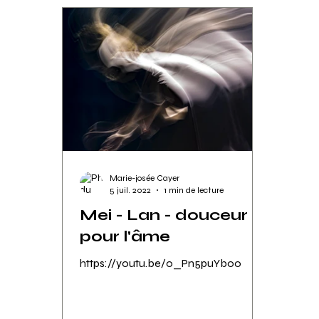
Marie-josée Cayer
5 juil. 2022
1 min de lecture
Mei - Lan - douceur
pour l'âme
https://youtu.be/0_Pn5puYb0o