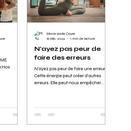
Marie-josée Cayer
ture
16 déc. 2022
1 min de lecture
N'ayez pas peur de
faire des erreurs
ÂME
NkHos
N'ayez pas peur de faire une erreur.
Cette énergie peut créer d'autres
erreurs. Elle peut nous empêcher
d'apprécier ce que nous faisons....