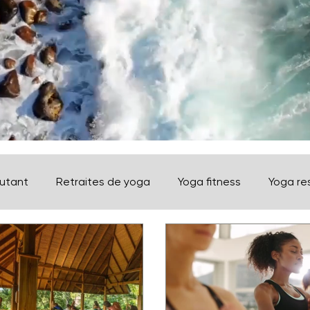
utant
Retraites de yoga
Yoga fitness
Yoga re