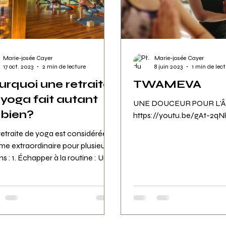
Marie-josée Cayer
Marie-josée Cayer
17 oct. 2023
2 min de lecture
8 juin 2023
1 min de lec
urquoi une retraite
TWAMEVA
 yoga fait autant
UNE DOUCEUR POUR L'
 bien?
https://youtu.be/gAt-2q
etraite de yoga est considérée
e extraordinaire pour plusieurs
ns : 1. Échapper à la routine : Une
ite de yoga offre...