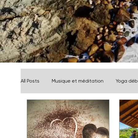
All Posts
Musique et méditation
Yoga déb
Yoga thérapeutique
Inspiration