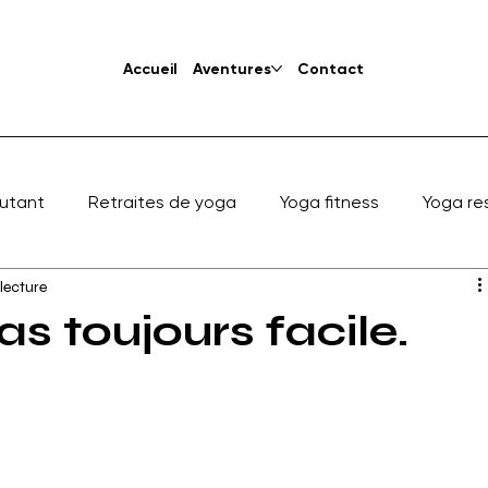
Accueil
Aventures
Contact
utant
Retraites de yoga
Yoga fitness
Yoga re
 lecture
as toujours facile.