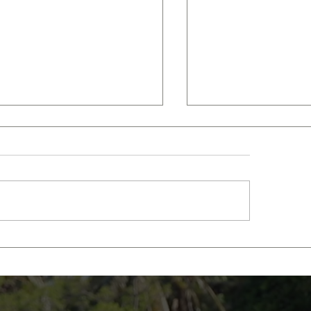
 10 rituels d'une vie
La journée que j
ieuse (Tiré du Moine
décidé de lâché
 vendit sa Ferrari)