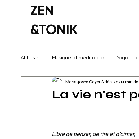
ZEN
&TONIK
All Posts
Musique et méditation
Yoga déb
Marie-josée Cayer
8 déc. 2021
1 min de
Yoga thérapeutique
Inspiration
La vie n'est p
Libre de penser, de rire et d'aimer, 