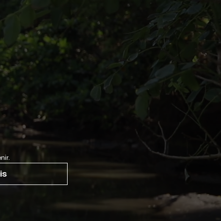
nir.
is