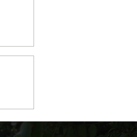
'ai
 prise.