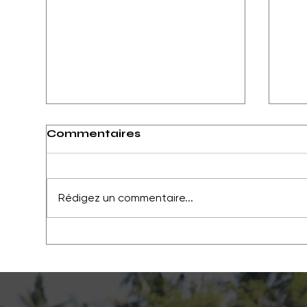
Commentaires
Rédigez un commentaire...
Je trouve mon but
Les
rad
qui