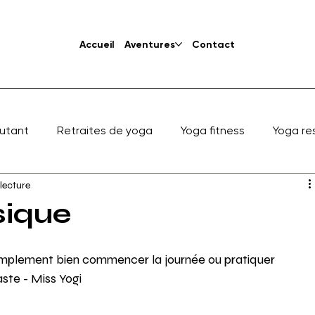
Accueil
Aventures
Contact
utant
Retraites de yoga
Yoga fitness
Yoga re
 lecture
sique
simplement bien commencer la journée ou pratiquer 
ste - Miss Yogi