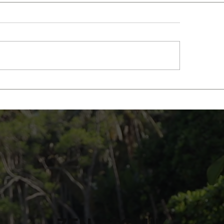
Calico par Hau
 - Lan - douceur pour
âme