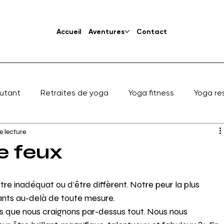
Accueil
Aventures
Contact
utant
Retraites de yoga
Yoga fitness
Yoga re
e lecture
le feux
tre inadéquat ou d’être diffèrent. Notre peur la plus 
ants au-delà de toute mesure. 
es que nous craignons par-dessus tout. Nous nous 