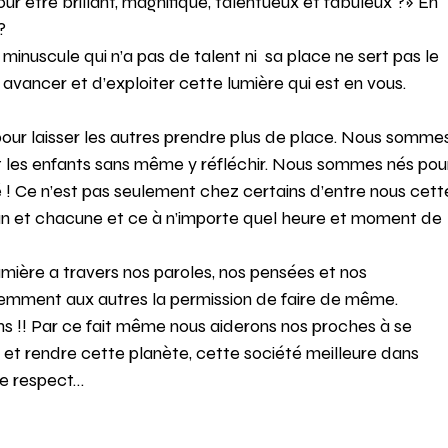
ur être brillant, magnifique, talentueux et fabuleux ?» En 
? 
uscule qui n’a pas de talent ni  sa place ne sert pas le 
avancer et d’exploiter cette lumière qui est en vous. 
r pour laisser les autres prendre plus de place. Nous somme
t les enfants sans même y réfléchir. Nous sommes nés pou
lé ! Ce n’est pas seulement chez certains d’entre nous cett
cun et chacune et ce à n’importe quel heure et moment de 
umière a travers nos paroles, nos pensées et nos 
emment aux autres la permission de faire de même. 
ns !! Par ce fait même nous aiderons nos proches à se 
er et rendre cette planète, cette société meilleure dans 
le respect… 