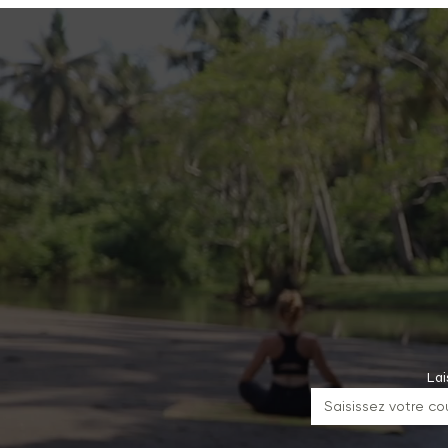
bi
Lai