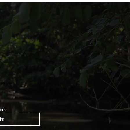
nir.
is