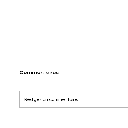
Commentaires
Rédigez un commentaire...
Le jour ou je me suis
Pou
aimée pour vrai
de 