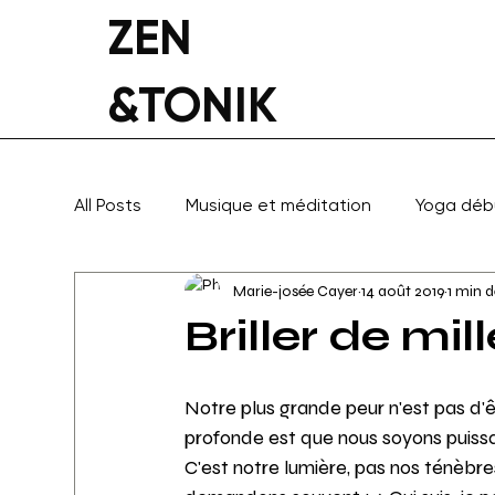
ZEN
&TONIK
All Posts
Musique et méditation
Yoga déb
Marie-josée Cayer
14 août 2019
1 min d
Yoga thérapeutique
Inspiration
Briller de mil
Notre plus grande peur n'est pas d'ê
profonde est que nous soyons puiss
C'est notre lumière, pas nos ténèbr