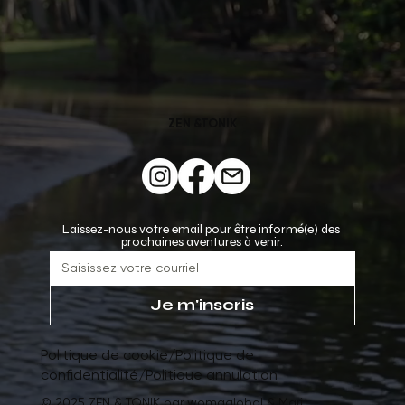
ZEN &TONIK
Laissez-nous votre email pour être informé(e) des 
prochaines aventures à venir.
Je m'inscris
Politique de cookie
/
Politique de
confidentialité
/
Politique annulation
© 2025 ZEN & TONIK par womaglobal & Mari