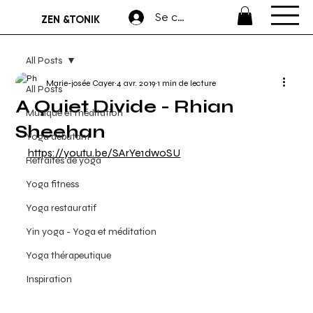
Se connecter
ZEN &TONIK
All Posts
Marie-josée Cayer
4 avr. 2019
1 min de lecture
All Posts
A Quiet Divide - Rhian
Musique et méditation
Sheehan
Yoga débutant
https://youtu.be/SArYe1dwoSU
Retraites de yoga
Yoga fitness
Yoga restauratif
Yin yoga - Yoga et méditation
Yoga thérapeutique
Inspiration