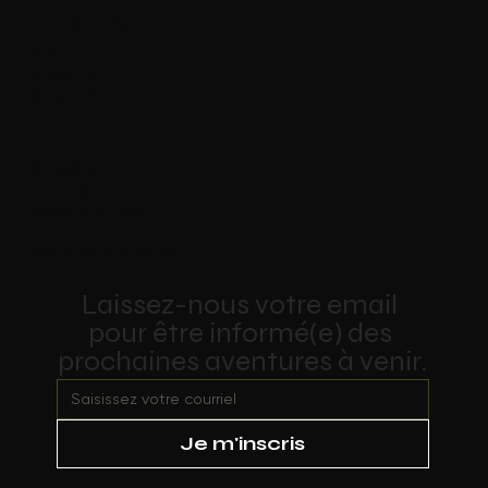
The Studio
ABOUT
MEMBERSHIP
CONTACT
Join
CLASSES
EVENTS
BOOK A CLASS
Commencer votre aventure avec nous
Laissez-nous votre email 
pour être informé(e) des 
prochaines aventures à venir.
Je m'inscris