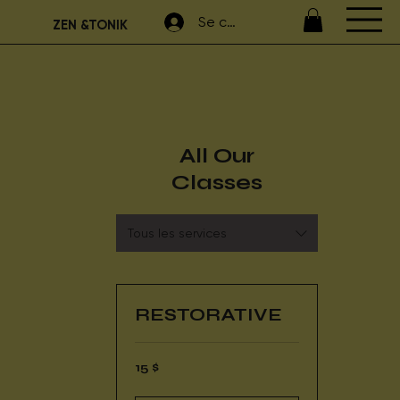
Se connecter
ZEN &TONIK
All Our
Classes
Tous les services
RESTORATIVE
15 dollars
15 $
canadiens