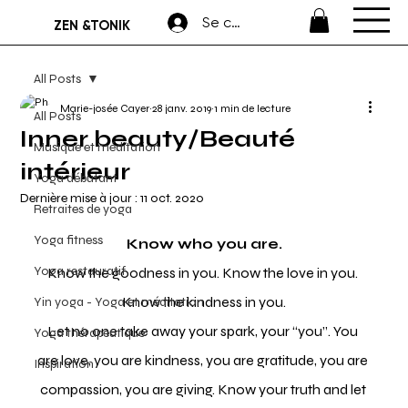
Se connecter
ZEN &TONIK
All Posts
Marie-josée Cayer
28 janv. 2019
1 min de lecture
All Posts
Inner beauty/Beauté
Musique et méditation
intérieur
Yoga débutant
Dernière mise à jour :
11 oct. 2020
Retraites de yoga
Yoga fitness
Know who you are.
Yoga restauratif
Know the goodness in you. Know the love in you. 
Know the kindness in you.
Yin yoga - Yoga et méditation
Let no one take away your spark, your “you”. You 
Yoga thérapeutique
are love, you are kindness, you are gratitude, you are 
Inspiration
compassion, you are giving. Know your truth and let 